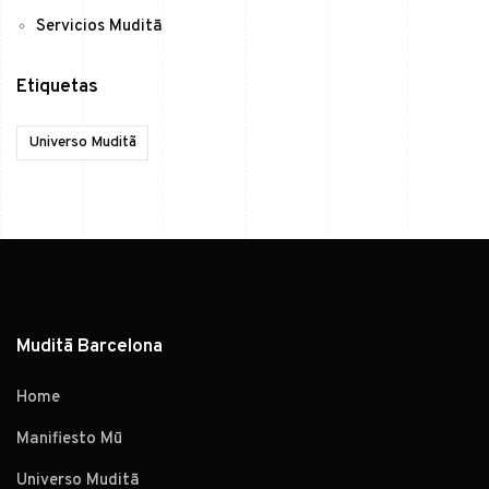
Servicios Muditā
Etiquetas
Universo Muditã
Muditā Barcelona
Home
Manifiesto Mū
Universo Muditā