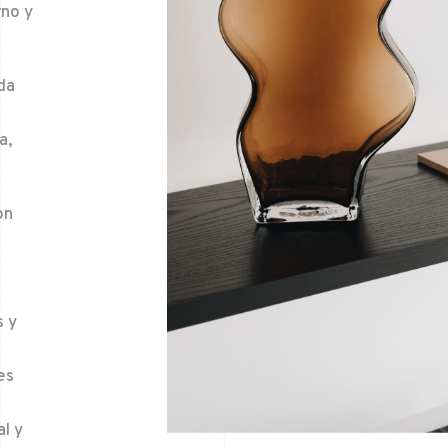
rno y
da
a,
on
s y
es
l y