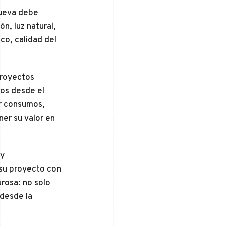
nueva debe
ón, luz natural,
co, calidad del
proyectos
tos desde el
ir consumos,
ner su valor en
y
su proyecto con
urosa: no solo
 desde la