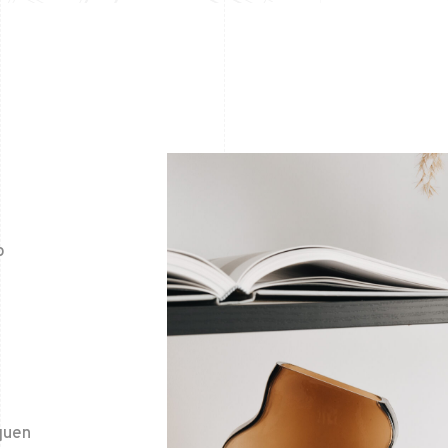
a
o
quen