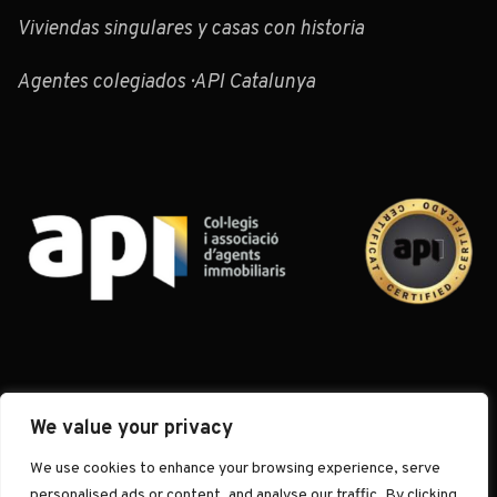
Viviendas singulares y casas con historia
Agentes colegiados · API Catalunya
We value your privacy
We use cookies to enhance your browsing experience, serve
© 2026 Muditã Barcelona · Inmobiliaria Boutique de Autor · El arte de
personalised ads or content, and analyse our traffic. By clicking