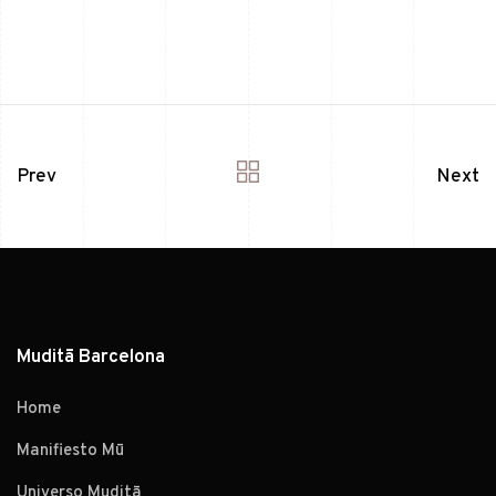
Prev
Next
Muditā Barcelona
Home
Manifiesto Mū
Universo Muditā