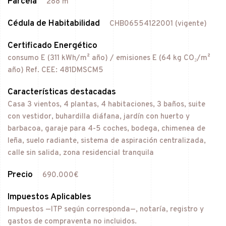
Parcela
288 m²
Cédula de Habitabilidad
CHB06554122001 (vigente)
Certificado Energético
consumo E (311 kWh/m² año) / emisiones E (64 kg CO₂/m²
año) Ref. CEE: 481DMSCM5
Características destacadas
Casa 3 vientos, 4 plantas, 4 habitaciones, 3 baños, suite
con vestidor, buhardilla diáfana, jardín con huerto y
barbacoa, garaje para 4-5 coches, bodega, chimenea de
leña, suelo radiante, sistema de aspiración centralizada,
calle sin salida, zona residencial tranquila
Precio
690.000€
Impuestos Aplicables
Impuestos —ITP según corresponda—, notaría, registro y
gastos de compraventa no incluidos.