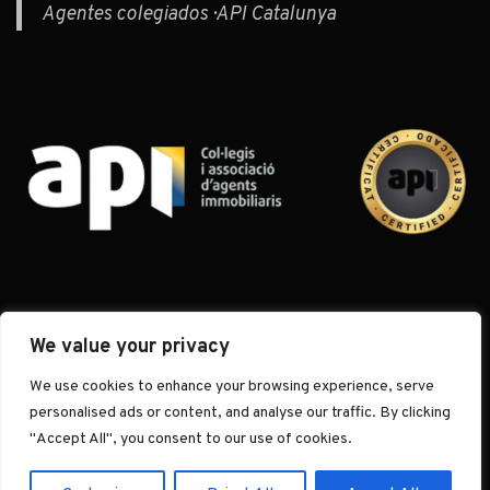
Agentes colegiados · API Catalunya
We value your privacy
We use cookies to enhance your browsing experience, serve
© 2026 Muditã Barcelona · Inmobiliaria Boutique de Autor · El arte de
personalised ads or content, and analyse our traffic. By clicking
habitar.
"Accept All", you consent to our use of cookies.
In.
Sp.