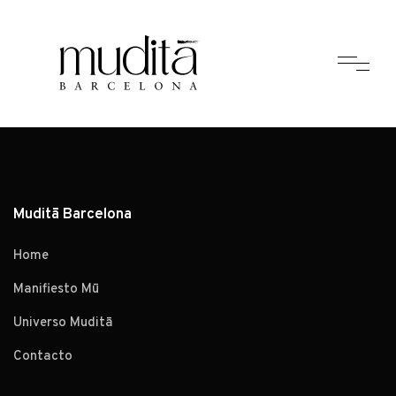
Muditā Barcelona
Home
Manifiesto Mū
Universo Muditā
Contacto