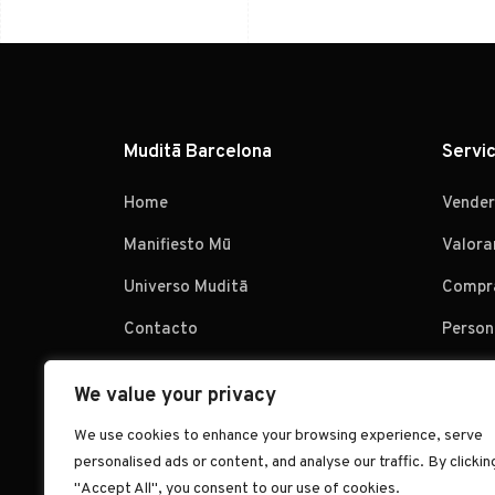
Muditā Barcelona
Servic
Home
Vender
Manifiesto Mū
Valora
Universo Muditā
Compr
Contacto
Person
We value your privacy
We use cookies to enhance your browsing experience, serve
personalised ads or content, and analyse our traffic. By clickin
"Accept All", you consent to our use of cookies.