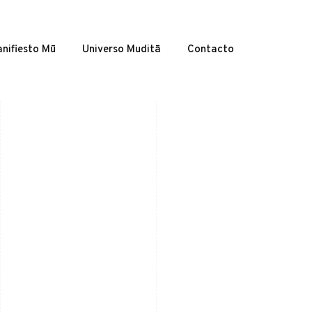
nifiesto Mū
Universo Muditā
Contacto