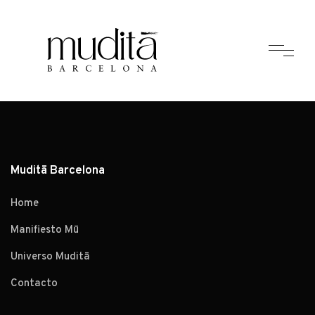
Muditā Barcelona
Home
Manifiesto Mū
Universo Muditā
Contacto