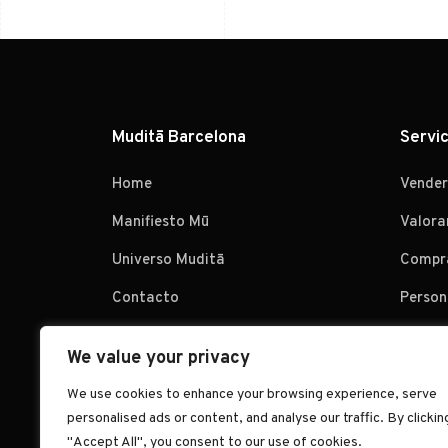
Muditā Barcelona
Servic
Home
Vender
Manifiesto Mū
Valora
Universo Muditā
Compr
Contacto
Person
We value your privacy
We use cookies to enhance your browsing experience, serve
personalised ads or content, and analyse our traffic. By clickin
"Accept All", you consent to our use of cookies.