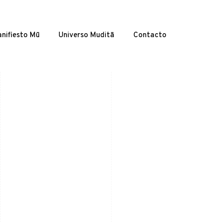
nifiesto Mū
Universo Muditā
Contacto