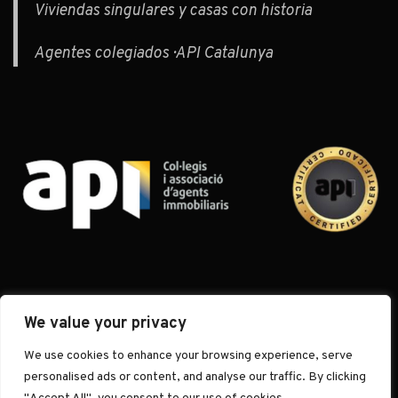
Viviendas singulares y casas con historia
Agentes colegiados · API Catalunya
We value your privacy
We use cookies to enhance your browsing experience, serve
© 2026 Muditã Barcelona · Inmobiliaria Boutique de Autor · El arte de
personalised ads or content, and analyse our traffic. By clicking
habitar.