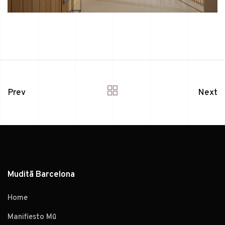
Prev
Next
Muditā Barcelona
Home
Manifiesto Mū